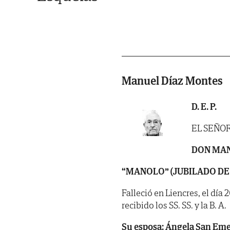
Manuel Díaz Montes
D. E. P.
EL SEÑO
DON MAN
“MANOLO” (JUBILADO DE
Falleció en Liencres, el día
recibido los SS. SS. y la B. A.
Su esposa: Ángela San Emet