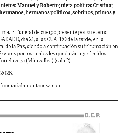
 nietos: Manuel y Roberto; nieta política: Cristina;
 hermanos, hermanos políticos, sobrinos, primos y
lma. El funeral de cuerpo presente por su eterno
SÁBADO, día 21, a las CUATRO de la tarde, en la
Sra. de la Paz, siendo a continuación su inhumación en
Favores por los cuales les quedarán agradecidos.
Torrelavega (Miravalles) (sala 2).
 2026.
.funerarialamontanesa.com