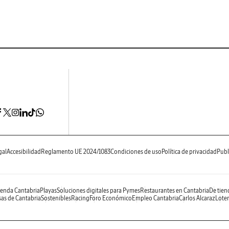
gal
Accesibilidad
Reglamento UE 2024/1083
Condiciones de uso
Política de privacidad
Publ
enda Cantabria
Playas
Soluciones digitales para Pymes
Restaurantes en Cantabria
De tien
as de Cantabria
Sostenibles
Racing
Foro Económico
Empleo Cantabria
Carlos Alcaraz
Loter