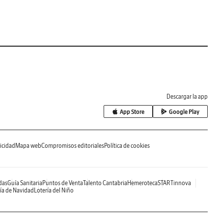
Descargar la app
App Store
Google Play
icidad
Mapa web
Compromisos editoriales
Política de cookies
das
Guía Sanitaria
Puntos de Venta
Talento Cantabria
Hemeroteca
STARTinnova
ía de Navidad
Lotería del Niño