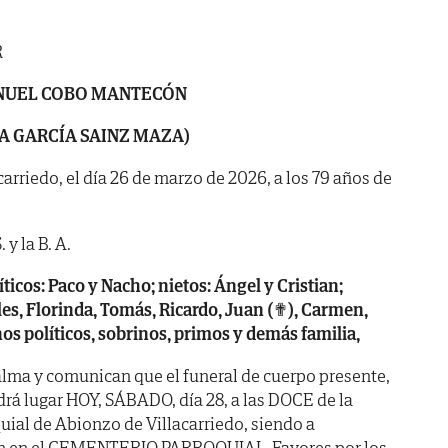
R
NUEL
COBO MANTECÓN
A GARCÍA SAINZ MAZA)
carriedo, el día 26 de marzo de 2026, a los 79 años de
 y la B. A.
líticos: Paco y Nacho; nietos: Ángel y Cristian;
es, Florinda, Tomás, Ricardo, Juan (✟), Carmen,
os políticos,
sobrinos, primos y demás familia,
lma y comunican que el funeral de cuerpo presente,
drá lugar HOY, SÁBADO, día 28, a las DOCE de la
uial de Abionzo de Villacarriedo, siendo a
n en el CEMENTERIO PARROQUIAL. Favores por los