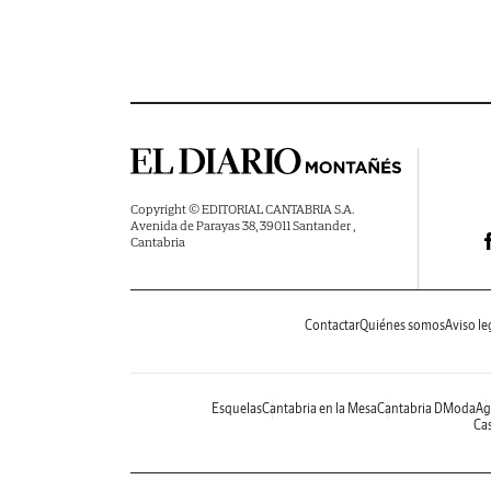
Copyright © EDITORIAL CANTABRIA S.A.
Avenida de Parayas 38, 39011 Santander ,
Cantabria
Contactar
Quiénes somos
Aviso le
Esquelas
Cantabria en la Mesa
Cantabria DModa
Ag
Cas