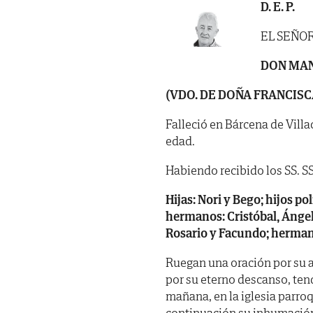
D. E. P.
EL SEÑO
DON MA
(VDO. DE DOÑA FRANCISC
Falleció en Bárcena de Villa
edad.
Habiendo recibido los SS. SS.
Hijas: Nori y Bego; hijos po
hermanos: Cristóbal,
Ángel
Rosario y Facundo; herman
Ruegan una oración por su a
por su eterno descanso, ten
mañana, en la iglesia parroq
continuación su inhumació