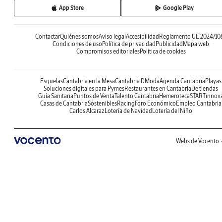
App Store
Google Play
Contactar
Quiénes somos
Aviso legal
Accesibilidad
Reglamento UE 2024/10
Condiciones de uso
Política de privacidad
Publicidad
Mapa web
Compromisos editoriales
Política de cookies
Esquelas
Cantabria en la Mesa
Cantabria DModa
Agenda Cantabria
Playas
Soluciones digitales para Pymes
Restaurantes en Cantabria
De tiendas
Guía Sanitaria
Puntos de Venta
Talento Cantabria
Hemeroteca
STARTinnov
Casas de Cantabria
Sostenibles
Racing
Foro Económico
Empleo Cantabria
Carlos Alcaraz
Lotería de Navidad
Lotería del Niño
Webs de Vocento