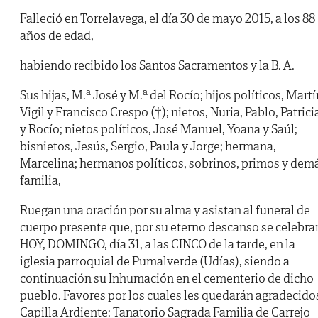
Falleció en Torrelavega, el día 30 de mayo 2015, a los 88
años de edad,
habiendo recibido los Santos Sacramentos y la B. A.
Sus hijas, M.ª José y M.ª del Rocío; hijos políticos, Martí
Vigil y Francisco Crespo (†); nietos, Nuria, Pablo, Patrici
y Rocío; nietos políticos, José Manuel, Yoana y Saúl;
bisnietos, Jesús, Sergio, Paula y Jorge; hermana,
Marcelina; hermanos políticos, sobrinos, primos y dem
familia,
Ruegan una oración por su alma y asistan al funeral de
cuerpo presente que, por su eterno descanso se celebra
HOY, DOMINGO, día 31, a las CINCO de la tarde, en la
iglesia parroquial de Pumalverde (Udías), siendo a
continuación su Inhumación en el cementerio de dicho
pueblo. Favores por los cuales les quedarán agradecido
Capilla Ardiente: Tanatorio Sagrada Familia de Carrejo