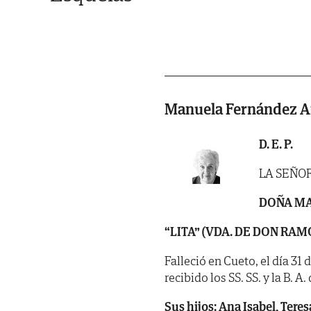
Manuela Fernández A
D. E. P.
LA SEÑO
DOÑA MA
“LITA” (VDA. DE DON RA
Falleció en Cueto, el día 31
recibido los SS. SS. y la B. A
Sus hijos: Ana Isabel, Teres