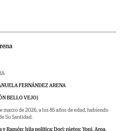
rena
RA
NUELA FERNÁNDEZ ARENA
MÓN BELLO VEJO)
 de marzo de 2026, a los 85 años de edad, habiendo
. de Su Santidad.
a y Ramón; hija política: Dori; nietos: Yoni, Aroa,