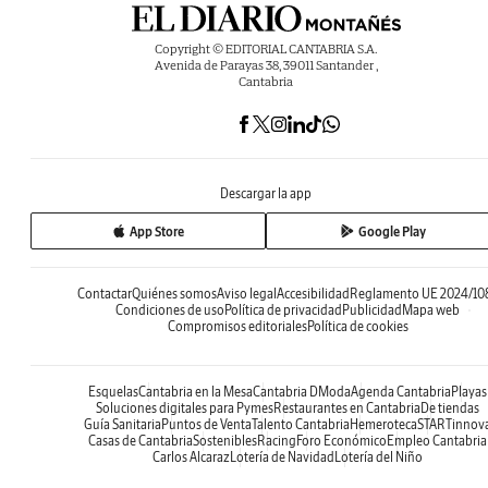
Copyright © EDITORIAL CANTABRIA S.A.
Avenida de Parayas 38, 39011 Santander ,
Cantabria
Descargar la app
App Store
Google Play
Contactar
Quiénes somos
Aviso legal
Accesibilidad
Reglamento UE 2024/10
Condiciones de uso
Política de privacidad
Publicidad
Mapa web
Compromisos editoriales
Política de cookies
Esquelas
Cantabria en la Mesa
Cantabria DModa
Agenda Cantabria
Playas
Soluciones digitales para Pymes
Restaurantes en Cantabria
De tiendas
Guía Sanitaria
Puntos de Venta
Talento Cantabria
Hemeroteca
STARTinnov
Casas de Cantabria
Sostenibles
Racing
Foro Económico
Empleo Cantabria
Carlos Alcaraz
Lotería de Navidad
Lotería del Niño