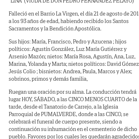
“LINA” (VIUDA DE DON PEDRO FERNÁNDEZ PELAYO)
Falleció en el Barrio La Virgen, el día 21 de agosto de 201
a los 93 años de edad, habiendo recibido los Santos
Sacramentos y la Bendición Apostólica.
Sus hijos: María, Francisco, Pedro y Azucena ; hijos
políticos: Agustín González, Luz María Gutiérrez y
Arsenio Mazón; nietos: María Rosa, Agustín, Ana, Luz,
Marina, Yolanda y Marta; nietos políticos: David Gómez
Jesús Colio ; bisnietos: Andrea, Paula, Marcos y Alex;
sobrinos, primos y demás familia,
Ruegan una oración por su alma. La conducción tendrá
lugar HOY, SÁBADO, a las CINCO MENOS CUARTO de la
tarde, desde el Tanatorio de Carrejo, a la Iglesia
Parroquial de PUMALVERDE, donde a las CINCO, se
celebrará el funeral de cuerpo presente, siendo a
continuación su inhumación en el cementerio de dicho
pueblo. Favores por los cuales les quedarán agradecido