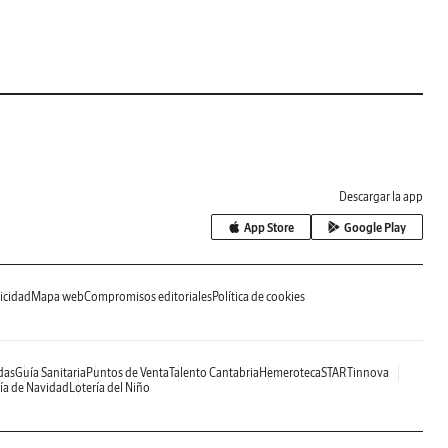
Descargar la app
App Store
Google Play
icidad
Mapa web
Compromisos editoriales
Política de cookies
das
Guía Sanitaria
Puntos de Venta
Talento Cantabria
Hemeroteca
STARTinnova
ía de Navidad
Lotería del Niño