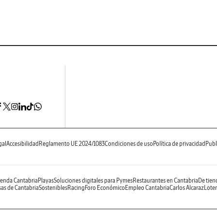
gal
Accesibilidad
Reglamento UE 2024/1083
Condiciones de uso
Política de privacidad
Publ
enda Cantabria
Playas
Soluciones digitales para Pymes
Restaurantes en Cantabria
De tien
as de Cantabria
Sostenibles
Racing
Foro Económico
Empleo Cantabria
Carlos Alcaraz
Loter