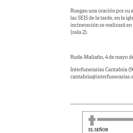
Ruegan una oración por su a
las SEIS de la tarde, en la i
incineración se realizará en 
(sala 2).
Ruda-Maliaño, 4 de mayo d
Interfunerarias Cantabria (9
cantabria@interfunerarias.