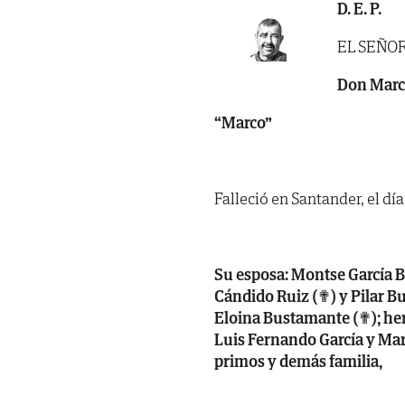
D. E. P.
EL SEÑO
Don Marco
“Marco”
Falleció en Santander, el dí
Su esposa: Montse García B
Cándido Ruiz (✟) y Pilar Bu
Eloina Bustamante (✟); her
Luis Fernando García y Mar
primos y demás familia,