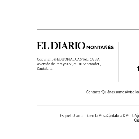
Copyright © EDITORIAL CANTABRIA S.A.
Avenida de Parayas 38, 39011 Santander ,
Cantabria
Contactar
Quiénes somos
Aviso le
Esquelas
Cantabria en la Mesa
Cantabria DModa
Ag
Cas