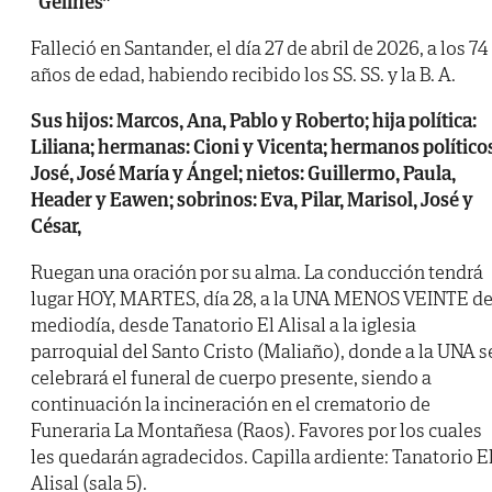
“Gelines”
Falleció en Santander, el día 27 de abril de 2026, a los 74
años de edad, habiendo recibido los SS. SS. y la B. A.
Sus hijos: Marcos, Ana, Pablo y Roberto; hija política:
Liliana; hermanas: Cioni y Vicenta; hermanos político
José, José María y Ángel; nietos: Guillermo, Paula,
Header y Eawen; sobrinos: Eva, Pilar, Marisol, José y
César,
Ruegan una oración por su alma. La conducción tendrá
lugar HOY, MARTES, día 28, a la UNA MENOS VEINTE de
mediodía, desde Tanatorio El Alisal a la iglesia
parroquial del Santo Cristo (Maliaño), donde a la UNA s
celebrará el funeral de cuerpo presente, siendo a
continuación la incineración en el crematorio de
Funeraria La Montañesa (Raos). Favores por los cuales
les quedarán agradecidos. Capilla ardiente: Tanatorio E
Alisal (sala 5).