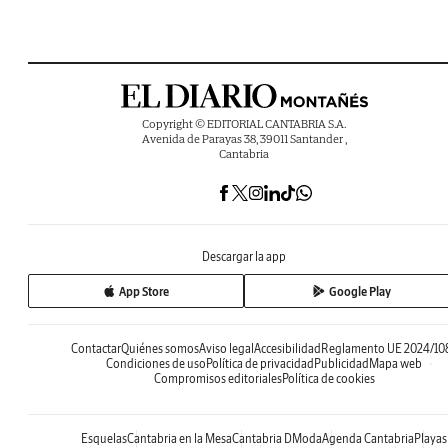
Copyright © EDITORIAL CANTABRIA S.A.
Avenida de Parayas 38, 39011 Santander ,
Cantabria
Descargar la app
App Store
Google Play
Contactar
Quiénes somos
Aviso legal
Accesibilidad
Reglamento UE 2024/10
Condiciones de uso
Política de privacidad
Publicidad
Mapa web
Compromisos editoriales
Política de cookies
Esquelas
Cantabria en la Mesa
Cantabria DModa
Agenda Cantabria
Playas