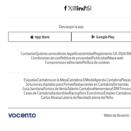
Descargar la app
App Store
Google Play
Contactar
Quiénes somos
Aviso legal
Accesibilidad
Reglamento UE 2024/10
Condiciones de uso
Política de privacidad
Publicidad
Mapa web
Compromisos editoriales
Política de cookies
Esquelas
Cantabria en la Mesa
Cantabria DModa
Agenda Cantabria
Playas
Soluciones digitales para Pymes
Restaurantes en Cantabria
De tiendas
Guía Sanitaria
Puntos de Venta
Talento Cantabria
Hemeroteca
STARTinnov
Casas de Cantabria
Sostenibles
Racing
Foro Económico
Empleo Cantabria
Carlos Alcaraz
Lotería de Navidad
Lotería del Niño
Webs de Vocento