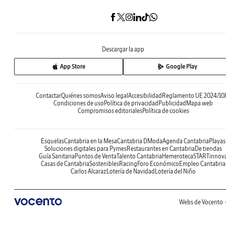
Descargar la app
App Store
Google Play
Contactar
Quiénes somos
Aviso legal
Accesibilidad
Reglamento UE 2024/10
Condiciones de uso
Política de privacidad
Publicidad
Mapa web
Compromisos editoriales
Política de cookies
Esquelas
Cantabria en la Mesa
Cantabria DModa
Agenda Cantabria
Playas
Soluciones digitales para Pymes
Restaurantes en Cantabria
De tiendas
Guía Sanitaria
Puntos de Venta
Talento Cantabria
Hemeroteca
STARTinnov
Casas de Cantabria
Sostenibles
Racing
Foro Económico
Empleo Cantabria
Carlos Alcaraz
Lotería de Navidad
Lotería del Niño
Webs de Vocento