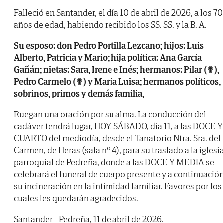
Falleció en Santander, el día 10 de abril de 2026, a los 70
años de edad, habiendo recibido los SS. SS. y la B. A.
Su esposo: don Pedro Portilla Lezcano; hijos: Luis
Alberto, Patricia y Mario; hija política: Ana García
Gañán; nietas: Sara, Irene e Inés; hermanos: Pilar (✟),
Pedro Carmelo (✟) y María Luisa; hermanos políticos,
sobrinos, primos y demás familia,
Ruegan una oración por su alma. La conducción del
cadáver tendrá lugar, HOY, SÁBADO, día 11, a las DOCE Y
CUARTO del mediodía, desde el Tanatorio Ntra. Sra. del
Carmen, de Heras (sala nº 4), para su traslado a la iglesi
parroquial de Pedreña, donde a las DOCE Y MEDIA se
celebrará el funeral de cuerpo presente y a continuació
su incineración en la intimidad familiar. Favores por los
cuales les quedarán agradecidos.
Santander - Pedreña, 11 de abril de 2026.