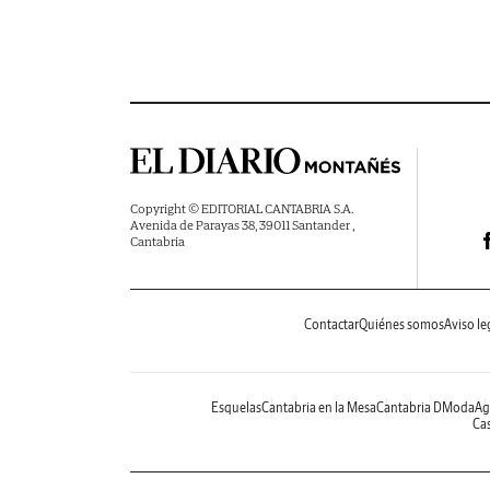
Copyright © EDITORIAL CANTABRIA S.A.
Avenida de Parayas 38, 39011 Santander ,
Cantabria
Contactar
Quiénes somos
Aviso le
Esquelas
Cantabria en la Mesa
Cantabria DModa
Ag
Cas