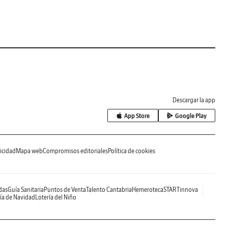
Descargar la app
App Store
Google Play
icidad
Mapa web
Compromisos editoriales
Política de cookies
das
Guía Sanitaria
Puntos de Venta
Talento Cantabria
Hemeroteca
STARTinnova
ía de Navidad
Lotería del Niño