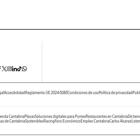
gal
Accesibilidad
Reglamento UE 2024/1083
Condiciones de uso
Política de privacidad
Publ
enda Cantabria
Playas
Soluciones digitales para Pymes
Restaurantes en Cantabria
De tien
as de Cantabria
Sostenibles
Racing
Foro Económico
Empleo Cantabria
Carlos Alcaraz
Loter