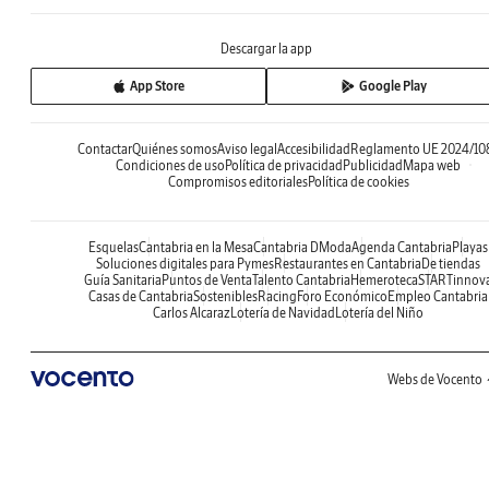
Descargar la app
App Store
Google Play
Contactar
Quiénes somos
Aviso legal
Accesibilidad
Reglamento UE 2024/10
Condiciones de uso
Política de privacidad
Publicidad
Mapa web
Compromisos editoriales
Política de cookies
Esquelas
Cantabria en la Mesa
Cantabria DModa
Agenda Cantabria
Playas
Soluciones digitales para Pymes
Restaurantes en Cantabria
De tiendas
Guía Sanitaria
Puntos de Venta
Talento Cantabria
Hemeroteca
STARTinnov
Casas de Cantabria
Sostenibles
Racing
Foro Económico
Empleo Cantabria
Carlos Alcaraz
Lotería de Navidad
Lotería del Niño
Webs de Vocento