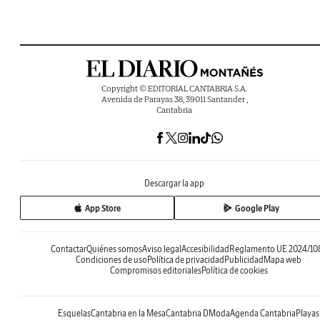
Copyright © EDITORIAL CANTABRIA S.A.
Avenida de Parayas 38, 39011 Santander ,
Cantabria
Descargar la app
App Store
Google Play
Contactar
Quiénes somos
Aviso legal
Accesibilidad
Reglamento UE 2024/10
Condiciones de uso
Política de privacidad
Publicidad
Mapa web
Compromisos editoriales
Política de cookies
Esquelas
Cantabria en la Mesa
Cantabria DModa
Agenda Cantabria
Playas