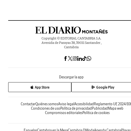
Copyright © EDITORIAL CANTABRIA S.A.
Avenida de Parayas 38, 39011 Santander ,
Cantabria
Descargar la app
App Store
Google Play
Contactar
Quiénes somos
Aviso legal
Accesibilidad
Reglamento UE 2024/10
Condiciones de uso
Política de privacidad
Publicidad
Mapa web
Compromisos editoriales
Política de cookies
Esquelas
Cantabria en la Mesa
Cantabria DModa
Agenda Cantabria
Playas