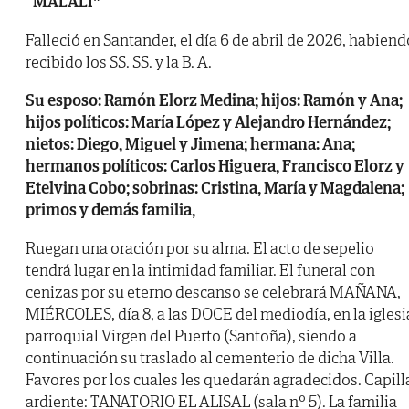
“MALALI”
Falleció en Santander, el día 6 de abril de 2026, habiend
recibido los SS. SS. y la B. A.
Su esposo: Ramón Elorz Medina; hijos: Ramón y Ana;
hijos políticos: María López y Alejandro Hernández;
nietos: Diego, Miguel y Jimena; hermana: Ana;
hermanos políticos: Carlos Higuera, Francisco Elorz y
Etelvina Cobo; sobrinas: Cristina, María y Magdalena;
primos y demás familia,
Ruegan una oración por su alma. El acto de sepelio
tendrá lugar en la intimidad familiar. El funeral con
cenizas por su eterno descanso se celebrará MAÑANA,
MIÉRCOLES, día 8, a las DOCE del mediodía, en la iglesi
parroquial Virgen del Puerto (Santoña), siendo a
continuación su traslado al cementerio de dicha Villa.
Favores por los cuales les quedarán agradecidos. Capill
ardiente: TANATORIO EL ALISAL (sala nº 5). La familia