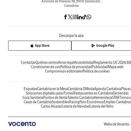
Avenida de Parayas 38, 39011 Santander ,
Cantabria
Descargar la app
App Store
Google Play
Contactar
Quiénes somos
Aviso legal
Accesibilidad
Reglamento UE 2024/10
Condiciones de uso
Política de privacidad
Publicidad
Mapa web
Compromisos editoriales
Política de cookies
Esquelas
Cantabria en la Mesa
Cantabria DModa
Agenda Cantabria
Playas
Soluciones digitales para Pymes
Restaurantes en Cantabria
De tiendas
Guía Sanitaria
Puntos de Venta
Talento Cantabria
Hemeroteca
STARTinnov
Casas de Cantabria
Sostenibles
Racing
Foro Económico
Empleo Cantabria
Carlos Alcaraz
Lotería de Navidad
Lotería del Niño
Webs de Vocento