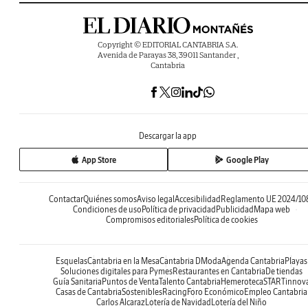
Copyright © EDITORIAL CANTABRIA S.A.
Avenida de Parayas 38, 39011 Santander ,
Cantabria
Descargar la app
App Store
Google Play
Contactar
Quiénes somos
Aviso legal
Accesibilidad
Reglamento UE 2024/10
Condiciones de uso
Política de privacidad
Publicidad
Mapa web
Compromisos editoriales
Política de cookies
Esquelas
Cantabria en la Mesa
Cantabria DModa
Agenda Cantabria
Playas
Soluciones digitales para Pymes
Restaurantes en Cantabria
De tiendas
Guía Sanitaria
Puntos de Venta
Talento Cantabria
Hemeroteca
STARTinnov
Casas de Cantabria
Sostenibles
Racing
Foro Económico
Empleo Cantabria
Carlos Alcaraz
Lotería de Navidad
Lotería del Niño