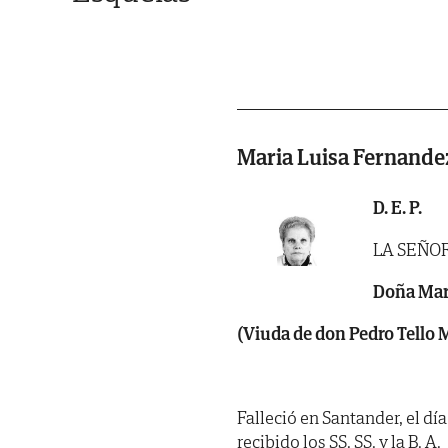
Maria Luisa Fernande
D. E. P.
LA SEÑO
Doña Mar
(Viuda de don Pedro Tello 
Falleció en Santander, el dí
recibido los SS. SS. y la B. A.