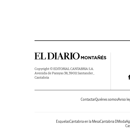
Copyright © EDITORIAL CANTABRIA S.A.
Avenida de Parayas 38, 39011 Santander ,
Cantabria
Contactar
Quiénes somos
Aviso le
Esquelas
Cantabria en la Mesa
Cantabria DModa
Ag
Cas