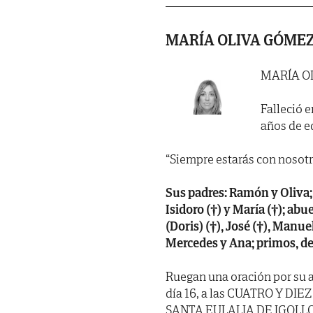
MARÍA OLIVA GÓME
MARÍA O
Falleció e
años de e
“Siempre estarás con nosotr
Sus padres: Ramón y Oliva; 
Isidoro (†) y María (†); abu
(Doris) (†), José (†), Manuel
Mercedes y Ana; primos, de
Ruegan una oración por su 
día 16, a las CUATRO Y DIEZ 
SANTA EULALIA DE IGOLLO 