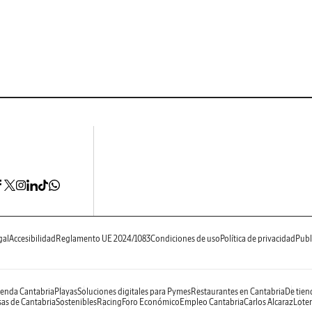
gal
Accesibilidad
Reglamento UE 2024/1083
Condiciones de uso
Política de privacidad
Publ
enda Cantabria
Playas
Soluciones digitales para Pymes
Restaurantes en Cantabria
De tien
as de Cantabria
Sostenibles
Racing
Foro Económico
Empleo Cantabria
Carlos Alcaraz
Loter