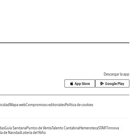
Descargar la app
App Store
Google Play
icidad
Mapa web
Compromisos editoriales
Política de cookies
das
Guía Sanitaria
Puntos de Venta
Talento Cantabria
Hemeroteca
STARTinnova
ía de Navidad
Lotería del Niño