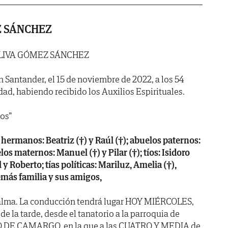
Z SÁNCHEZ
LIVA GÓMEZ SÁNCHEZ
n Santander, el 15 de noviembre de 2022, a los 54
dad, habiendo recibido los Auxilios Espirituales.
os”
hermanos: Beatriz (†) y Raúl (†); abuelos paternos:
elos maternos: Manuel (†) y Pilar (†); tíos: Isidoro
 y Roberto; tías políticas: Mariluz, Amelia (†),
más familia y sus amigos,
alma. La conducción tendrá lugar HOY MIÉRCOLES,
de la tarde, desde el tanatorio a la parroquia de
DE CAMARGO, en la que a las CUATRO Y MEDIA de