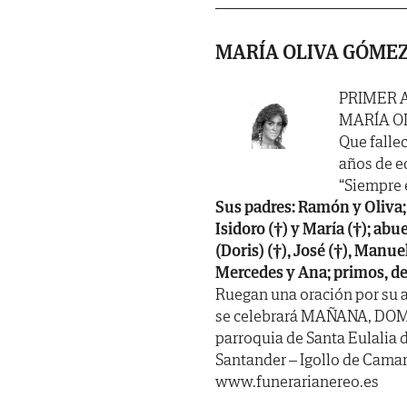
MARÍA OLIVA GÓME
PRIMER 
MARÍA O
Que fallec
años de e
“Siempre 
Sus padres: Ramón y Oliva; 
Isidoro (†) y María (†); abu
(Doris) (†), José (†), Manuel
Mercedes y Ana; primos, de
Ruegan una oración por su a
se celebrará MAÑANA, DOMIN
parroquia de Santa Eulalia 
Santander – Igollo de Camar
www.funerarianereo.es