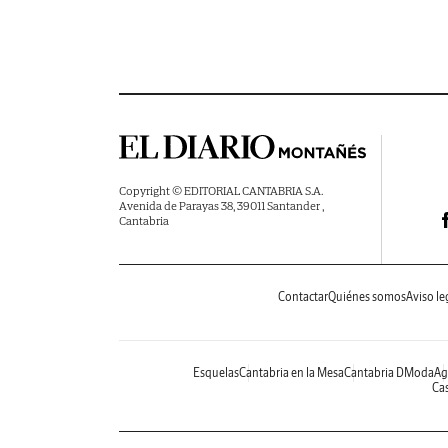
Copyright © EDITORIAL CANTABRIA S.A.
Avenida de Parayas 38, 39011 Santander ,
Cantabria
Contactar
Quiénes somos
Aviso le
Esquelas
Cantabria en la Mesa
Cantabria DModa
Ag
Cas