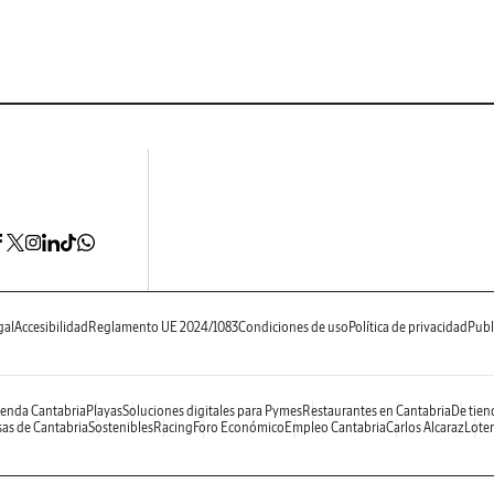
gal
Accesibilidad
Reglamento UE 2024/1083
Condiciones de uso
Política de privacidad
Publ
enda Cantabria
Playas
Soluciones digitales para Pymes
Restaurantes en Cantabria
De tien
as de Cantabria
Sostenibles
Racing
Foro Económico
Empleo Cantabria
Carlos Alcaraz
Loter