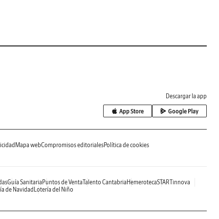
Descargar la app
App Store
Google Play
icidad
Mapa web
Compromisos editoriales
Política de cookies
das
Guía Sanitaria
Puntos de Venta
Talento Cantabria
Hemeroteca
STARTinnova
ía de Navidad
Lotería del Niño