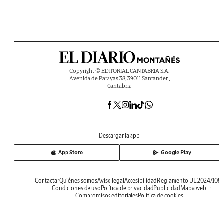
Copyright © EDITORIAL CANTABRIA S.A.
Avenida de Parayas 38, 39011 Santander ,
Cantabria
Descargar la app
App Store
Google Play
Contactar
Quiénes somos
Aviso legal
Accesibilidad
Reglamento UE 2024/10
Condiciones de uso
Política de privacidad
Publicidad
Mapa web
Compromisos editoriales
Política de cookies