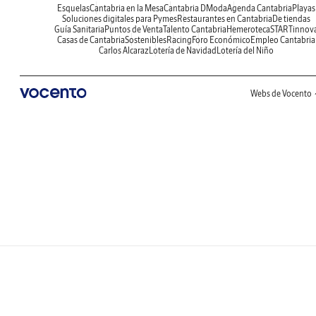
Esquelas
Cantabria en la Mesa
Cantabria DModa
Agenda Cantabria
Playas
Soluciones digitales para Pymes
Restaurantes en Cantabria
De tiendas
Guía Sanitaria
Puntos de Venta
Talento Cantabria
Hemeroteca
STARTinnov
Casas de Cantabria
Sostenibles
Racing
Foro Económico
Empleo Cantabria
Carlos Alcaraz
Lotería de Navidad
Lotería del Niño
Webs de Vocento