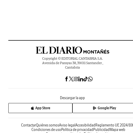
Copyright © EDITORIAL CANTABRIA S.A.
Avenida de Parayas 38, 39011 Santander ,
Cantabria
Descargar la app
App Store
Google Play
Contactar
Quiénes somos
Aviso legal
Accesibilidad
Reglamento UE 2024/10
Condiciones de uso
Política de privacidad
Publicidad
Mapa web