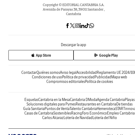
Copyright © EDITORIAL CANTABRIA S.A.
Avenida de Parayas 38, 39011 Santander ,
Cantabria
Descargar la app
App Store
Google Play
Contactar
Quiénes somos
Aviso legal
Accesibilidad
Reglamento UE 2024/10
Condiciones de uso
Política de privacidad
Publicidad
Mapa web
Compromisos editoriales
Política de cookies
Esquelas
Cantabria en la Mesa
Cantabria DModa
Agenda Cantabria
Playas
Soluciones digitales para Pymes
Restaurantes en Cantabria
De tiendas
Guía Sanitaria
Puntos de Venta
Talento Cantabria
Hemeroteca
STARTinnov
Casas de Cantabria
Sostenibles
Racing
Foro Económico
Empleo Cantabria
Carlos Alcaraz
Lotería de Navidad
Lotería del Niño