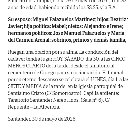
Falleció en Mompía, el día 29 de mayo de 2026, a los 82
años de edad, habiendo recibido los SS.SS. y la B.A.
Su esposo: Miguel Palazuelos Martínez; hijos: Beatriz 
Javier; hija política: Mabel; nietos: Alejandro e Irene;
hermanos políticos: Jose Manuel Palazuelos y María
del Carmen Arenal; sobrinos, primos y demás familia,
Ruegan una oración por su alma. La conducción del
cadáver tendrá lugar HOY, SÁBADO, día 30, a las CINCO
MENOS CUARTO de la tarde, desde el tanatorio al
cementerio de Ciriego para su incineración. El funeral
por su eterno descanso se celebrará el LUNES, día 1, a la
SIETE Y MEDIA de la tarde, en la iglesia parroquial de
Santísimo Cristo (C/ Somorrostro). Capilla ardiente:
Tanatorio Santander Nereo Hnos. (Sala nº 6). C/
Repuente – La Albericia.
Santander, 30 de mayo de 2026.