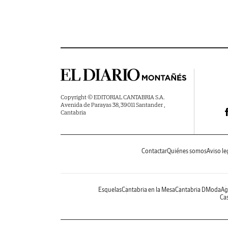
Copyright © EDITORIAL CANTABRIA S.A.
Avenida de Parayas 38, 39011 Santander ,
Cantabria
Contactar
Quiénes somos
Aviso le
Esquelas
Cantabria en la Mesa
Cantabria DModa
Ag
Cas