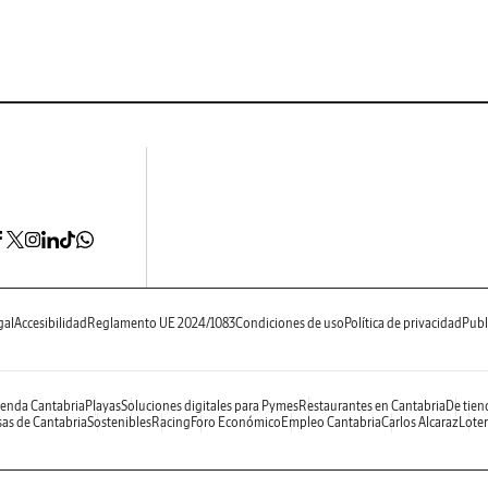
gal
Accesibilidad
Reglamento UE 2024/1083
Condiciones de uso
Política de privacidad
Publ
enda Cantabria
Playas
Soluciones digitales para Pymes
Restaurantes en Cantabria
De tien
as de Cantabria
Sostenibles
Racing
Foro Económico
Empleo Cantabria
Carlos Alcaraz
Loter