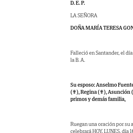
D. E. P.
LA SEÑORA
DOÑA MARÍA TERESA GO
Falleció en Santander, el dí
la B. A.
Su esposo: Anselmo Fuent
(✟), Regina (✟), Asunción 
primos y demás familia,
Ruegan una oración por su a
celebrará HOY, LUNES, día 16