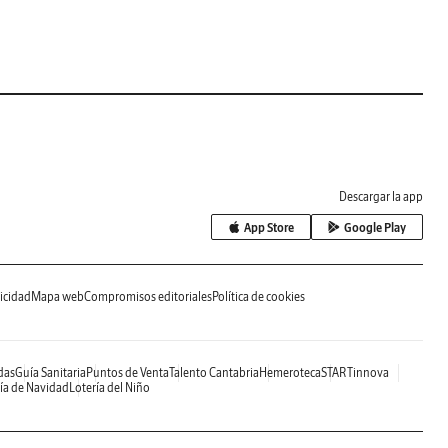
Descargar la app
App Store
Google Play
icidad
Mapa web
Compromisos editoriales
Política de cookies
das
Guía Sanitaria
Puntos de Venta
Talento Cantabria
Hemeroteca
STARTinnova
ía de Navidad
Lotería del Niño