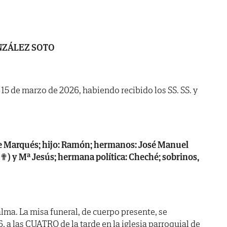
NZÁLEZ SOTO
a 15 de marzo de 2026, habiendo recibido los SS. SS. y
e Marqués; hijo: Ramón; hermanos: José Manuel
(✟) y Mª Jesús; hermana política: Cheché; sobrinos,
lma. La misa funeral, de cuerpo presente, se
, a las CUATRO de la tarde en la iglesia parroquial de