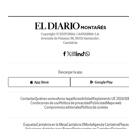
Copyright © EDITORIAL CANTABRIA S.A.
Avenida de Parayas 38, 39011 Santander ,
Cantabria
Descargar la app
App Store
Google Play
Contactar
Quiénes somos
Aviso legal
Accesibilidad
Reglamento UE 2024/10
Condiciones de uso
Política de privacidad
Publicidad
Mapa web
Compromisos editoriales
Política de cookies
Esquelas
Cantabria en la Mesa
Cantabria DModa
Agenda Cantabria
Playas
Soluciones digitales para Pymes
Restaurantes en Cantabria
De tiendas