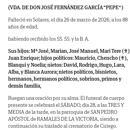
(VDA. DE DON JOSÉ FERNÁNDEZ GARCÍA “PEPE” )
Falleció en Solares, el día 26 de marzo de 2026, a los 88
años de edad,
habiendo recibido los SS. SS. y la B. A.
Sus hijos: Mª José, Marian, José Manuel, Mari Tere (✟)
Juan Enrique; hijos políticos: Mauricio,
Chencho (✟),
Blanqui y Noelia; nietos: David, Rodrigo, Hugo, Lara,
Alba, y Blanca Aurora;
nietos políticos, bisnietos,
hermanos, hermanos políticos, sobrinos, primos y
demás familia,
Ruegan una oración por su alma. El funeral de cuerpo
presente se celebrará el SÁBADO, día 28, a las TRES Y
MEDIA de la tarde, en la parroquia de SAN PEDRO
APÓSTOL de RAMALES DE LA VICTORIA, siendo a
continuación su traslado al crematorio de Ciriego.