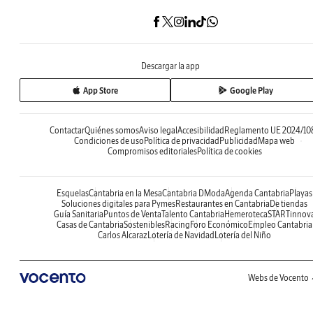
Descargar la app
App Store
Google Play
Contactar
Quiénes somos
Aviso legal
Accesibilidad
Reglamento UE 2024/10
Condiciones de uso
Política de privacidad
Publicidad
Mapa web
Compromisos editoriales
Política de cookies
Esquelas
Cantabria en la Mesa
Cantabria DModa
Agenda Cantabria
Playas
Soluciones digitales para Pymes
Restaurantes en Cantabria
De tiendas
Guía Sanitaria
Puntos de Venta
Talento Cantabria
Hemeroteca
STARTinnov
Casas de Cantabria
Sostenibles
Racing
Foro Económico
Empleo Cantabria
Carlos Alcaraz
Lotería de Navidad
Lotería del Niño
Webs de Vocento