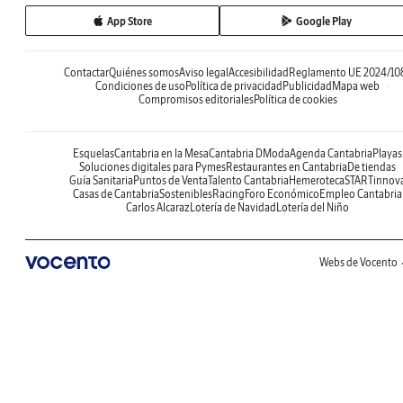
App Store
Google Play
Contactar
Quiénes somos
Aviso legal
Accesibilidad
Reglamento UE 2024/10
Condiciones de uso
Política de privacidad
Publicidad
Mapa web
Compromisos editoriales
Política de cookies
Esquelas
Cantabria en la Mesa
Cantabria DModa
Agenda Cantabria
Playas
Soluciones digitales para Pymes
Restaurantes en Cantabria
De tiendas
Guía Sanitaria
Puntos de Venta
Talento Cantabria
Hemeroteca
STARTinnov
Casas de Cantabria
Sostenibles
Racing
Foro Económico
Empleo Cantabria
Carlos Alcaraz
Lotería de Navidad
Lotería del Niño
Webs de Vocento