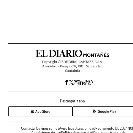
Copyright © EDITORIAL CANTABRIA S.A.
Avenida de Parayas 38, 39011 Santander ,
Cantabria
Descargar la app
App Store
Google Play
Contactar
Quiénes somos
Aviso legal
Accesibilidad
Reglamento UE 2024/10
Condiciones de uso
Política de privacidad
Publicidad
Mapa web