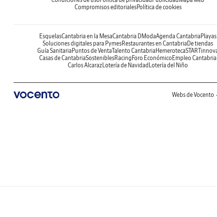
Compromisos editoriales
Política de cookies
Esquelas
Cantabria en la Mesa
Cantabria DModa
Agenda Cantabria
Playas
Soluciones digitales para Pymes
Restaurantes en Cantabria
De tiendas
Guía Sanitaria
Puntos de Venta
Talento Cantabria
Hemeroteca
STARTinnov
Casas de Cantabria
Sostenibles
Racing
Foro Económico
Empleo Cantabria
Carlos Alcaraz
Lotería de Navidad
Lotería del Niño
Webs de Vocento