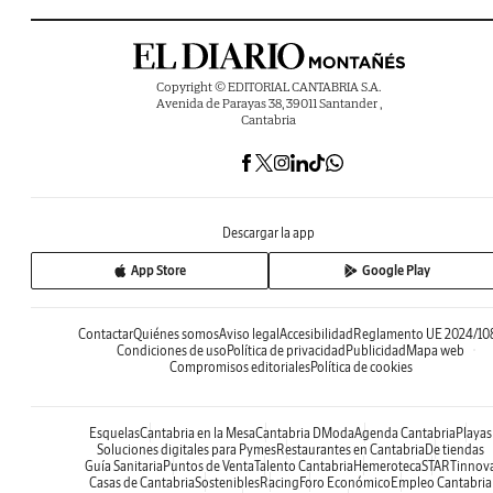
Copyright © EDITORIAL CANTABRIA S.A.
Avenida de Parayas 38, 39011 Santander ,
Cantabria
Descargar la app
App Store
Google Play
Contactar
Quiénes somos
Aviso legal
Accesibilidad
Reglamento UE 2024/10
Condiciones de uso
Política de privacidad
Publicidad
Mapa web
Compromisos editoriales
Política de cookies
Esquelas
Cantabria en la Mesa
Cantabria DModa
Agenda Cantabria
Playas
Soluciones digitales para Pymes
Restaurantes en Cantabria
De tiendas
Guía Sanitaria
Puntos de Venta
Talento Cantabria
Hemeroteca
STARTinnov
Casas de Cantabria
Sostenibles
Racing
Foro Económico
Empleo Cantabria