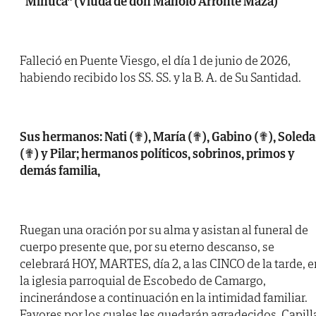
“Minuca” (Viuda de don Manolo Arronte Maza)
Falleció en Puente Viesgo, el día 1 de junio de 2026,
habiendo recibido los SS. SS. y la B. A. de Su Santidad.
Sus hermanos: Nati (✟), María (✟), Gabino (✟), Soled
(✟) y Pilar; hermanos políticos, sobrinos, primos y
demás familia,
Ruegan una oración por su alma y asistan al funeral de
cuerpo presente que, por su eterno descanso, se
celebrará HOY, MARTES, día 2, a las CINCO de la tarde, e
la iglesia parroquial de Escobedo de Camargo,
incinerándose a continuación en la intimidad familiar.
Favores por los cuales les quedarán agradecidos. Capill