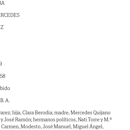
RA
ERCEDES
EZ
9
 58
ibido
B. A.
varez; hija, Clara Berodia; madre, Mercedes Quijano
y José Ramón; hermanos políticos, Nati Torre y M.ª
 Carmen, Modesto, José Manuel, Miguel Ángel,