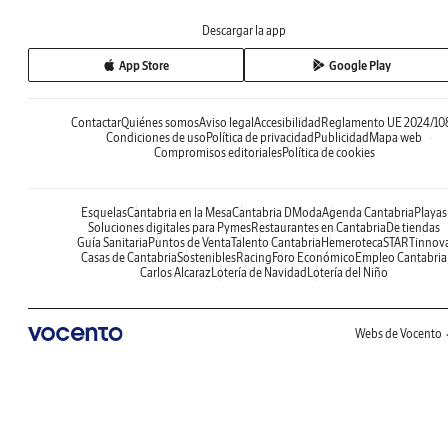
Descargar la app
App Store
Google Play
Contactar
Quiénes somos
Aviso legal
Accesibilidad
Reglamento UE 2024/10
Condiciones de uso
Política de privacidad
Publicidad
Mapa web
Compromisos editoriales
Política de cookies
Esquelas
Cantabria en la Mesa
Cantabria DModa
Agenda Cantabria
Playas
Soluciones digitales para Pymes
Restaurantes en Cantabria
De tiendas
Guía Sanitaria
Puntos de Venta
Talento Cantabria
Hemeroteca
STARTinnov
Casas de Cantabria
Sostenibles
Racing
Foro Económico
Empleo Cantabria
Carlos Alcaraz
Lotería de Navidad
Lotería del Niño
Webs de Vocento