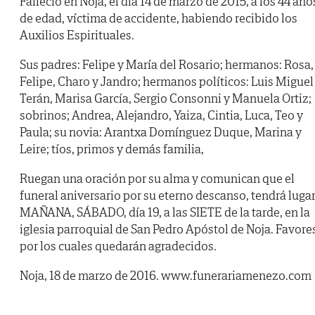
Falleció en Noja, el día 14 de marzo de 2015, a los 44 año
de edad, víctima de accidente, habiendo recibido los
Auxilios Espirituales.
Sus padres: Felipe y María del Rosario; hermanos: Rosa,
Felipe, Charo y Jandro; hermanos políticos: Luis Miguel
Terán, Marisa García, Sergio Consonni y Manuela Ortiz;
sobrinos; Andrea, Alejandro, Yaiza, Cintia, Luca, Teo y
Paula; su novia: Arantxa Domínguez Duque, Marina y
Leire; tíos, primos y demás familia,
Ruegan una oración por su alma y comunican que el
funeral aniversario por su eterno descanso, tendrá luga
MAÑANA, SÁBADO, día 19, a las SIETE de la tarde, en la
iglesia parroquial de San Pedro Apóstol de Noja. Favore
por los cuales quedarán agradecidos.
Noja, 18 de marzo de 2016. www.funerariamenezo.com