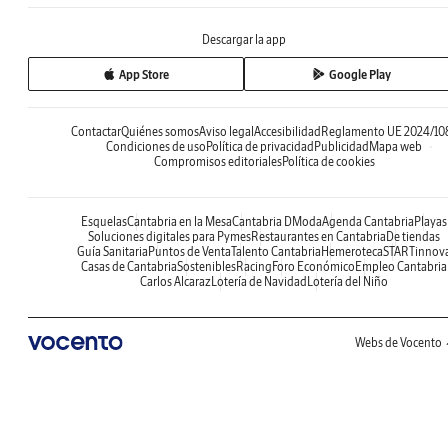
Descargar la app
App Store
Google Play
Contactar
Quiénes somos
Aviso legal
Accesibilidad
Reglamento UE 2024/10
Condiciones de uso
Política de privacidad
Publicidad
Mapa web
Compromisos editoriales
Política de cookies
Esquelas
Cantabria en la Mesa
Cantabria DModa
Agenda Cantabria
Playas
Soluciones digitales para Pymes
Restaurantes en Cantabria
De tiendas
Guía Sanitaria
Puntos de Venta
Talento Cantabria
Hemeroteca
STARTinnov
Casas de Cantabria
Sostenibles
Racing
Foro Económico
Empleo Cantabria
Carlos Alcaraz
Lotería de Navidad
Lotería del Niño
Webs de Vocento