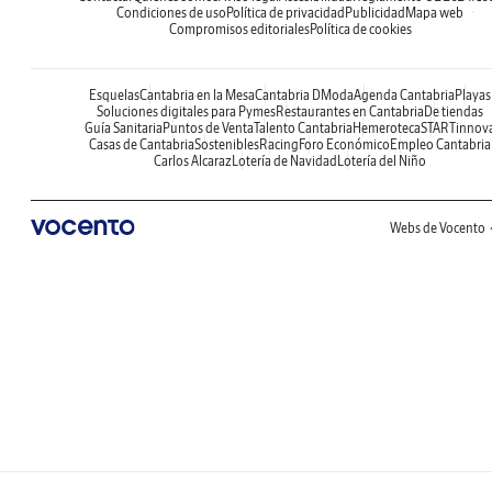
Condiciones de uso
Política de privacidad
Publicidad
Mapa web
Compromisos editoriales
Política de cookies
Esquelas
Cantabria en la Mesa
Cantabria DModa
Agenda Cantabria
Playas
Soluciones digitales para Pymes
Restaurantes en Cantabria
De tiendas
Guía Sanitaria
Puntos de Venta
Talento Cantabria
Hemeroteca
STARTinnov
Casas de Cantabria
Sostenibles
Racing
Foro Económico
Empleo Cantabria
Carlos Alcaraz
Lotería de Navidad
Lotería del Niño
Webs de Vocento