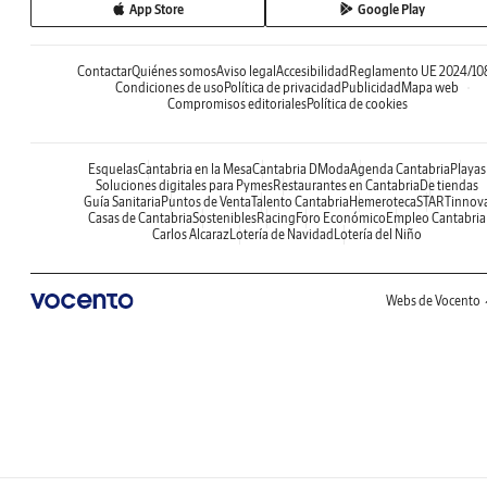
App Store
Google Play
Contactar
Quiénes somos
Aviso legal
Accesibilidad
Reglamento UE 2024/10
Condiciones de uso
Política de privacidad
Publicidad
Mapa web
Compromisos editoriales
Política de cookies
Esquelas
Cantabria en la Mesa
Cantabria DModa
Agenda Cantabria
Playas
Soluciones digitales para Pymes
Restaurantes en Cantabria
De tiendas
Guía Sanitaria
Puntos de Venta
Talento Cantabria
Hemeroteca
STARTinnov
Casas de Cantabria
Sostenibles
Racing
Foro Económico
Empleo Cantabria
Carlos Alcaraz
Lotería de Navidad
Lotería del Niño
Webs de Vocento