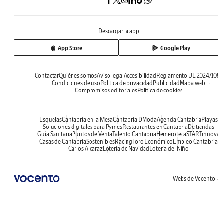
Descargar la app
App Store
Google Play
Contactar
Quiénes somos
Aviso legal
Accesibilidad
Reglamento UE 2024/10
Condiciones de uso
Política de privacidad
Publicidad
Mapa web
Compromisos editoriales
Política de cookies
Esquelas
Cantabria en la Mesa
Cantabria DModa
Agenda Cantabria
Playas
Soluciones digitales para Pymes
Restaurantes en Cantabria
De tiendas
Guía Sanitaria
Puntos de Venta
Talento Cantabria
Hemeroteca
STARTinnov
Casas de Cantabria
Sostenibles
Racing
Foro Económico
Empleo Cantabria
Carlos Alcaraz
Lotería de Navidad
Lotería del Niño
Webs de Vocento