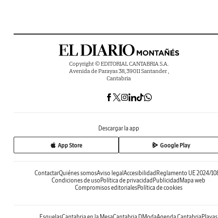
Copyright © EDITORIAL CANTABRIA S.A.
Avenida de Parayas 38, 39011 Santander ,
Cantabria
Descargar la app
App Store
Google Play
Contactar
Quiénes somos
Aviso legal
Accesibilidad
Reglamento UE 2024/10
Condiciones de uso
Política de privacidad
Publicidad
Mapa web
Compromisos editoriales
Política de cookies
Esquelas
Cantabria en la Mesa
Cantabria DModa
Agenda Cantabria
Playas