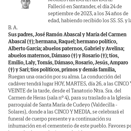
Falleció en Santander, el día 24 de
septiembre de 2023, a los 34 años de
edad, habiendo recibido los SS. SS. y l
B. A.
Sus padres, José Ramón Abascal y María del Carmen
Abascal (†); hermana, Raquel; hermano político,
Alberto García; abuelos paternos, Gabriel y Avelina;
abuelos maternos, Dámaso (†) y Rosario (†); tíos,
Emilio, Laly, Tomás, Dámaso, Rosario, Jesús, Amparo
(†) y Sari; tíos políticos, primos y demás familia,
Ruegan una oración por su alma. La conducción del
cadáver tendrá lugar HOY, MARTES, día 26, a las CINCO 
VEINTE de la tarde, desde el Tanatorio Ntra. Sra. del
Carmen de Heras (sala nº 4), para su traslado a la Iglesia
parroquial de Santa María de Cudeyo (Valdecilla -
Solares), donde a las CINCO Y MEDIA, se celebrará el
funeral de cuerpo presente y a continuación su
inhumación en el cementerio de este pueblo. Favores p