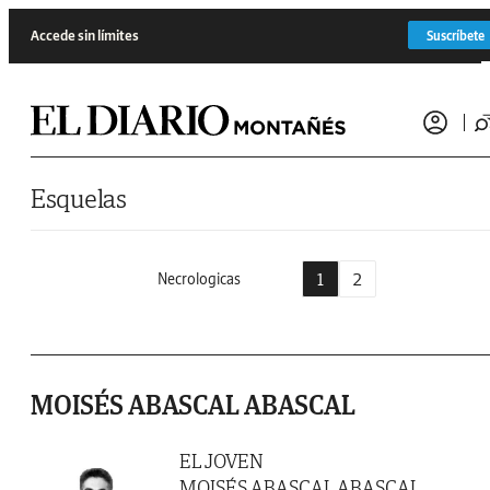
Saltar al contenido
Accede sin límites
Suscríbete
Esquelas
1
2
Necrologicas
MOISÉS ABASCAL ABASCAL
EL JOVEN
MOISÉS ABASCAL ABASCAL