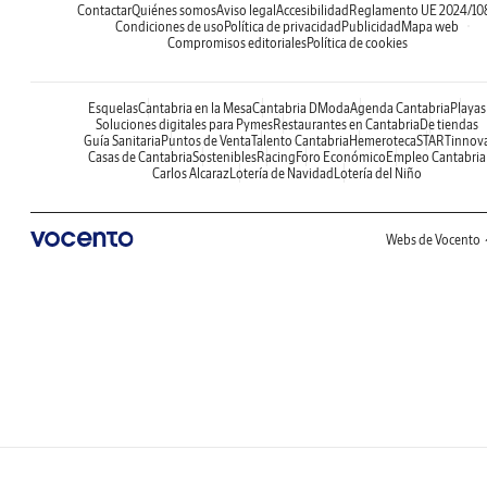
Contactar
Quiénes somos
Aviso legal
Accesibilidad
Reglamento UE 2024/10
Condiciones de uso
Política de privacidad
Publicidad
Mapa web
Compromisos editoriales
Política de cookies
Esquelas
Cantabria en la Mesa
Cantabria DModa
Agenda Cantabria
Playas
Soluciones digitales para Pymes
Restaurantes en Cantabria
De tiendas
Guía Sanitaria
Puntos de Venta
Talento Cantabria
Hemeroteca
STARTinnov
Casas de Cantabria
Sostenibles
Racing
Foro Económico
Empleo Cantabria
Carlos Alcaraz
Lotería de Navidad
Lotería del Niño
Webs de Vocento