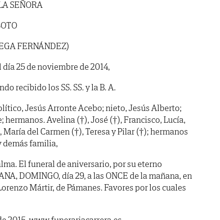
 LA SEÑORA
SOTO
NIEGA FERNÁNDEZ)
l día 25 de noviembre de 2014,
do recibido los SS. SS. y la B. A.
olítico, Jesús Arronte Acebo; nieto, Jesús Alberto;
e; hermanos. Avelina (†), José (†), Francisco, Lucía,
María del Carmen (†), Teresa y Pilar (†); hermanos
y demás familia,
ma. El funeral de aniversario, por su eterno
ANA, DOMINGO, día 29, a las ONCE de la mañana, en
 Lorenzo Mártir, de Pámanes. Favores por los cuales
e 2015. www.funerariacarrera.es