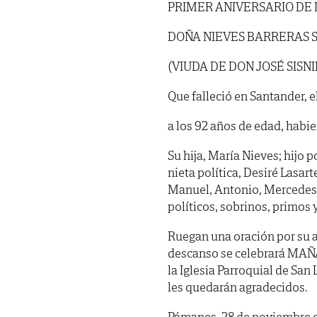
PRIMER ANIVERSARIO DE
DOÑA NIEVES BARRERAS 
(VIUDA DE DON JOSÉ SIS
Que falleció en Santander, e
a los 92 años de edad, habien
Su hija, María Nieves; hijo p
nieta política, Desiré Lasart
Manuel, Antonio, Mercedes, 
políticos, sobrinos, primos 
Ruegan una oración por su al
descanso se celebrará MAÑ
la Iglesia Parroquial de San
les quedarán agradecidos.
Pámanes, 28 de noviembre d