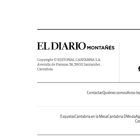
Copyright © EDITORIAL CANTABRIA S.A.
Avenida de Parayas 38, 39011 Santander ,
Cantabria
Contactar
Quiénes somos
Aviso le
Esquelas
Cantabria en la Mesa
Cantabria DModa
Ag
Cas