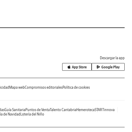
Descargar la app
App Store
Google Play
icidad
Mapa web
Compromisos editoriales
Política de cookies
das
Guía Sanitaria
Puntos de Venta
Talento Cantabria
Hemeroteca
STARTinnova
ía de Navidad
Lotería del Niño