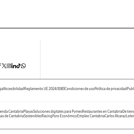
gal
Accesibilidad
Reglamento UE 2024/1083
Condiciones de uso
Política de privacidad
Publ
enda Cantabria
Playas
Soluciones digitales para Pymes
Restaurantes en Cantabria
De tien
as de Cantabria
Sostenibles
Racing
Foro Económico
Empleo Cantabria
Carlos Alcaraz
Loter