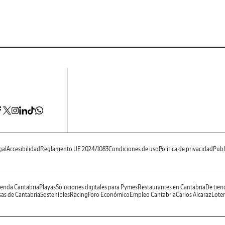
gal
Accesibilidad
Reglamento UE 2024/1083
Condiciones de uso
Política de privacidad
Publ
enda Cantabria
Playas
Soluciones digitales para Pymes
Restaurantes en Cantabria
De tien
as de Cantabria
Sostenibles
Racing
Foro Económico
Empleo Cantabria
Carlos Alcaraz
Loter