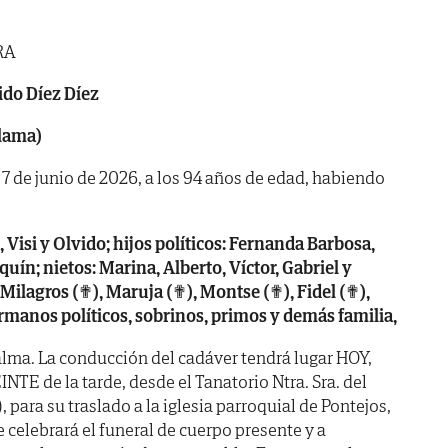
RA
do Díez Díez
Llama)
a 7 de junio de 2026, a los 94 años de edad, habiendo
o, Visi y Olvido; hijos políticos: Fernanda Barbosa,
uín; nietos: Marina, Alberto, Víctor, Gabriel y
Milagros (✟), Maruja (✟), Montse (✟), Fidel (✟),
manos políticos, sobrinos, primos y demás familia,
lma. La conducción del cadáver tendrá lugar HOY,
INTE de la tarde, desde el Tanatorio Ntra. Sra. del
, para su traslado a la iglesia parroquial de Pontejos,
 celebrará el funeral de cuerpo presente y a