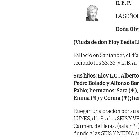
D. E. P.
LA SEÑO
Doña Olvi
(Viuda de don Eloy Bedia 
Falleció en Santander, el dí
recibido los SS. SS. y la B. A.
Sus hijos: Eloy L.C., Albert
Pedro Bolado y Alfonso Barq
Pablo; hermanos: Sara (✟), 
Emma (✟) y Corina (✟); her
Ruegan una oración por su a
LUNES, día 8, a las SEIS Y VE
Carmen, de Heras, (sala nº 1)
donde a las SEIS Y MEDIA se