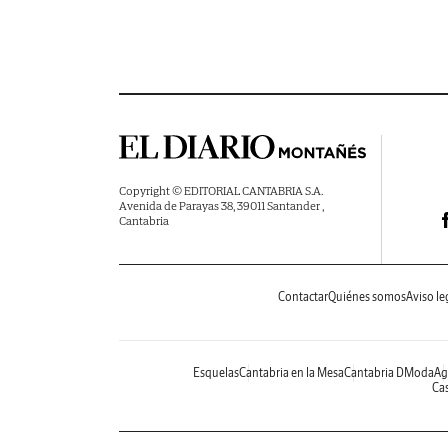
Copyright © EDITORIAL CANTABRIA S.A.
Avenida de Parayas 38, 39011 Santander ,
Cantabria
Contactar
Quiénes somos
Aviso le
Esquelas
Cantabria en la Mesa
Cantabria DModa
Ag
Cas