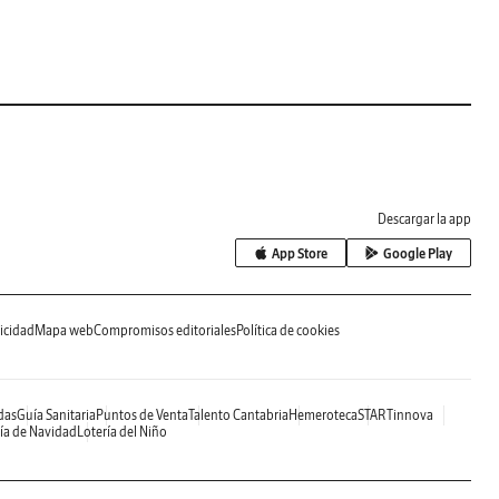
Descargar la app
App Store
Google Play
icidad
Mapa web
Compromisos editoriales
Política de cookies
das
Guía Sanitaria
Puntos de Venta
Talento Cantabria
Hemeroteca
STARTinnova
ía de Navidad
Lotería del Niño