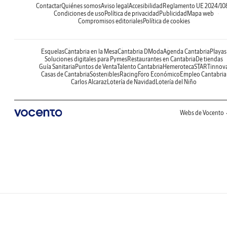
Contactar
Quiénes somos
Aviso legal
Accesibilidad
Reglamento UE 2024/10
Condiciones de uso
Política de privacidad
Publicidad
Mapa web
Compromisos editoriales
Política de cookies
Esquelas
Cantabria en la Mesa
Cantabria DModa
Agenda Cantabria
Playas
Soluciones digitales para Pymes
Restaurantes en Cantabria
De tiendas
Guía Sanitaria
Puntos de Venta
Talento Cantabria
Hemeroteca
STARTinnov
Casas de Cantabria
Sostenibles
Racing
Foro Económico
Empleo Cantabria
Carlos Alcaraz
Lotería de Navidad
Lotería del Niño
Webs de Vocento