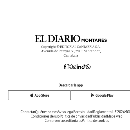
Copyright © EDITORIAL CANTABRIA S.A.
Avenida de Parayas 38, 39011 Santander ,
Cantabria
Descargar la app
App Store
Google Play
Contactar
Quiénes somos
Aviso legal
Accesibilidad
Reglamento UE 2024/10
Condiciones de uso
Política de privacidad
Publicidad
Mapa web
Compromisos editoriales
Política de cookies