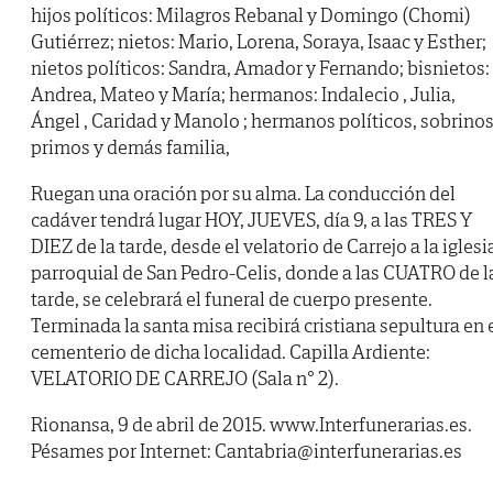
hijos políticos: Milagros Rebanal y Domingo (Chomi)
Gutiérrez; nietos: Mario, Lorena, Soraya, Isaac y Esther;
nietos políticos: Sandra, Amador y Fernando; bisnietos:
Andrea, Mateo y María; hermanos: Indalecio , Julia,
Ángel , Caridad y Manolo ; hermanos políticos, sobrinos
primos y demás familia,
Ruegan una oración por su alma. La conducción del
cadáver tendrá lugar HOY, JUEVES, día 9, a las TRES Y
DIEZ de la tarde, desde el velatorio de Carrejo a la iglesi
parroquial de San Pedro-Celis, donde a las CUATRO de l
tarde, se celebrará el funeral de cuerpo presente.
Terminada la santa misa recibirá cristiana sepultura en 
cementerio de dicha localidad. Capilla Ardiente:
VELATORIO DE CARREJO (Sala n° 2).
Rionansa, 9 de abril de 2015. www.Interfunerarias.es.
Pésames por Internet: Cantabria@interfunerarias.es