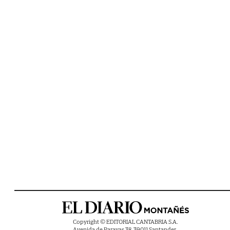
Copyright © EDITORIAL CANTABRIA S.A.
Avenida de Parayas 38, 39011 Santander ,