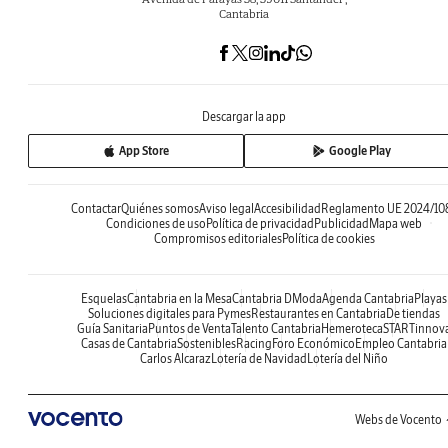
Cantabria
Descargar la app
App Store
Google Play
Contactar
Quiénes somos
Aviso legal
Accesibilidad
Reglamento UE 2024/10
Condiciones de uso
Política de privacidad
Publicidad
Mapa web
Compromisos editoriales
Política de cookies
Esquelas
Cantabria en la Mesa
Cantabria DModa
Agenda Cantabria
Playas
Soluciones digitales para Pymes
Restaurantes en Cantabria
De tiendas
Guía Sanitaria
Puntos de Venta
Talento Cantabria
Hemeroteca
STARTinnov
Casas de Cantabria
Sostenibles
Racing
Foro Económico
Empleo Cantabria
Carlos Alcaraz
Lotería de Navidad
Lotería del Niño
Webs de Vocento