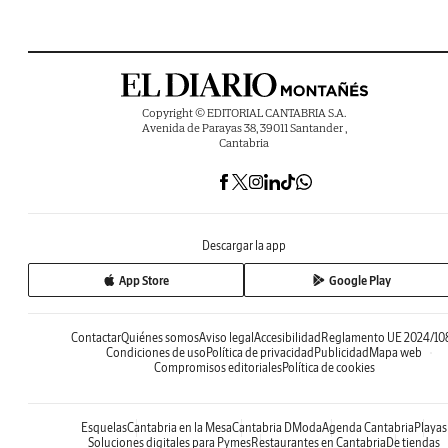
Copyright © EDITORIAL CANTABRIA S.A.
Avenida de Parayas 38, 39011 Santander ,
Cantabria
Descargar la app
App Store
Google Play
Contactar
Quiénes somos
Aviso legal
Accesibilidad
Reglamento UE 2024/10
Condiciones de uso
Política de privacidad
Publicidad
Mapa web
Compromisos editoriales
Política de cookies
Esquelas
Cantabria en la Mesa
Cantabria DModa
Agenda Cantabria
Playas
Soluciones digitales para Pymes
Restaurantes en Cantabria
De tiendas