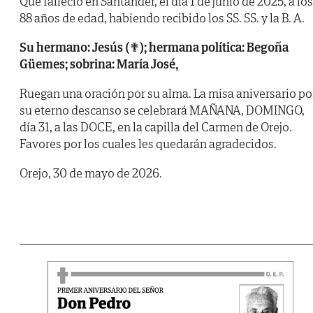
Que falleció en Santander, el día 1 de junio de 2025, a los
88 años de edad, habiendo recibido los SS. SS. y la B. A.
Su hermano: Jesús (✟); hermana política: Begoña
Güemes; sobrina: María José,
Ruegan una oración por su alma. La misa aniversario po
su eterno descanso se celebrará MAÑANA, DOMINGO,
día 31, a las DOCE, en la capilla del Carmen de Orejo.
Favores por los cuales les quedarán agradecidos.
Orejo, 30 de mayo de 2026.