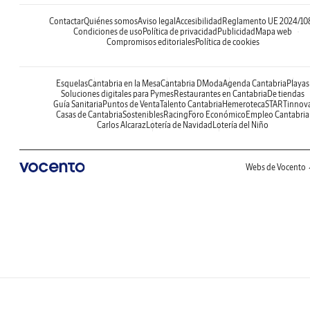
Contactar
Quiénes somos
Aviso legal
Accesibilidad
Reglamento UE 2024/10
Condiciones de uso
Política de privacidad
Publicidad
Mapa web
Compromisos editoriales
Política de cookies
Esquelas
Cantabria en la Mesa
Cantabria DModa
Agenda Cantabria
Playas
Soluciones digitales para Pymes
Restaurantes en Cantabria
De tiendas
Guía Sanitaria
Puntos de Venta
Talento Cantabria
Hemeroteca
STARTinnov
Casas de Cantabria
Sostenibles
Racing
Foro Económico
Empleo Cantabria
Carlos Alcaraz
Lotería de Navidad
Lotería del Niño
Webs de Vocento