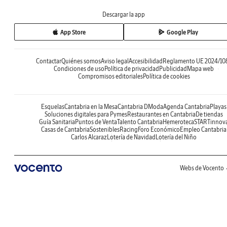
Descargar la app
App Store
Google Play
Contactar
Quiénes somos
Aviso legal
Accesibilidad
Reglamento UE 2024/10
Condiciones de uso
Política de privacidad
Publicidad
Mapa web
Compromisos editoriales
Política de cookies
Esquelas
Cantabria en la Mesa
Cantabria DModa
Agenda Cantabria
Playas
Soluciones digitales para Pymes
Restaurantes en Cantabria
De tiendas
Guía Sanitaria
Puntos de Venta
Talento Cantabria
Hemeroteca
STARTinnov
Casas de Cantabria
Sostenibles
Racing
Foro Económico
Empleo Cantabria
Carlos Alcaraz
Lotería de Navidad
Lotería del Niño
Webs de Vocento