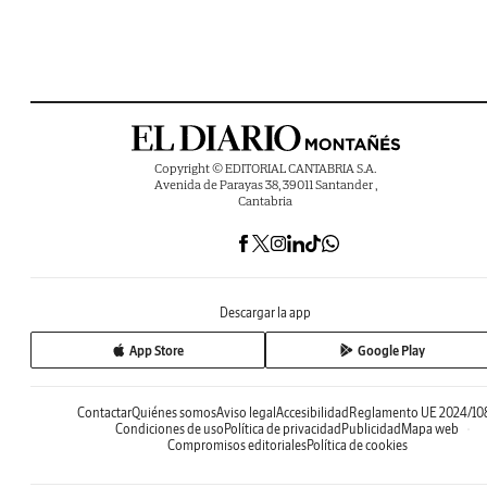
Copyright © EDITORIAL CANTABRIA S.A.
Avenida de Parayas 38, 39011 Santander ,
Cantabria
Descargar la app
App Store
Google Play
Contactar
Quiénes somos
Aviso legal
Accesibilidad
Reglamento UE 2024/10
Condiciones de uso
Política de privacidad
Publicidad
Mapa web
Compromisos editoriales
Política de cookies