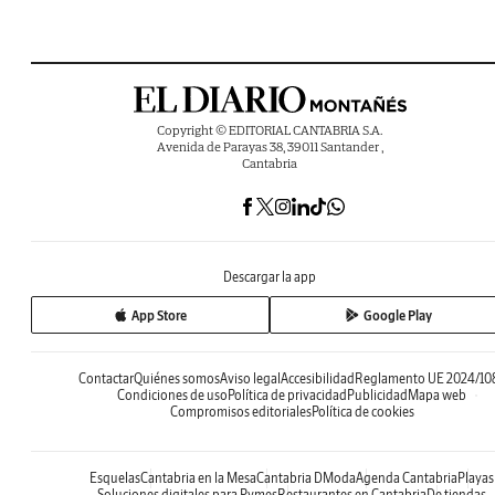
Copyright © EDITORIAL CANTABRIA S.A.
Avenida de Parayas 38, 39011 Santander ,
Cantabria
Descargar la app
App Store
Google Play
Contactar
Quiénes somos
Aviso legal
Accesibilidad
Reglamento UE 2024/10
Condiciones de uso
Política de privacidad
Publicidad
Mapa web
Compromisos editoriales
Política de cookies
Esquelas
Cantabria en la Mesa
Cantabria DModa
Agenda Cantabria
Playas
Soluciones digitales para Pymes
Restaurantes en Cantabria
De tiendas