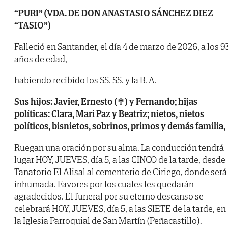
“PURI” (VDA. DE DON ANASTASIO SÁNCHEZ DIEZ
“TASIO”)
Falleció en Santander, el día 4 de marzo de 2026, a los 9
años de edad,
habiendo recibido los SS. SS. y la B. A.
Sus hijos: Javier, Ernesto (✟) y Fernando; hijas
políticas: Clara, Mari Paz y Beatriz; nietos, nietos
políticos, bisnietos, sobrinos, primos y demás familia,
Ruegan una oración por su alma. La conducción tendrá
lugar HOY, JUEVES, día 5, a las CINCO de la tarde, desde
Tanatorio El Alisal al cementerio de Ciriego, donde será
inhumada. Favores por los cuales les quedarán
agradecidos. El funeral por su eterno descanso se
celebrará HOY, JUEVES, día 5, a las SIETE de la tarde, en
la Iglesia Parroquial de San Martín (Peñacastillo).