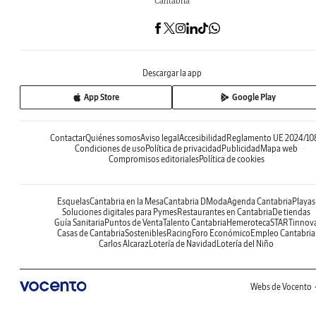
Cantabria
Descargar la app
App Store
Google Play
Contactar
Quiénes somos
Aviso legal
Accesibilidad
Reglamento UE 2024/10
Condiciones de uso
Política de privacidad
Publicidad
Mapa web
Compromisos editoriales
Política de cookies
Esquelas
Cantabria en la Mesa
Cantabria DModa
Agenda Cantabria
Playas
Soluciones digitales para Pymes
Restaurantes en Cantabria
De tiendas
Guía Sanitaria
Puntos de Venta
Talento Cantabria
Hemeroteca
STARTinnov
Casas de Cantabria
Sostenibles
Racing
Foro Económico
Empleo Cantabria
Carlos Alcaraz
Lotería de Navidad
Lotería del Niño
Webs de Vocento