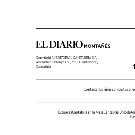
Copyright © EDITORIAL CANTABRIA S.A.
Avenida de Parayas 38, 39011 Santander ,
Cantabria
Contactar
Quiénes somos
Aviso le
Esquelas
Cantabria en la Mesa
Cantabria DModa
Ag
Cas