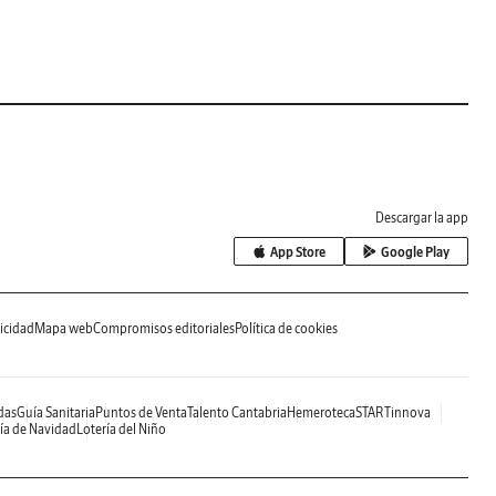
Descargar la app
App Store
Google Play
icidad
Mapa web
Compromisos editoriales
Política de cookies
das
Guía Sanitaria
Puntos de Venta
Talento Cantabria
Hemeroteca
STARTinnova
ía de Navidad
Lotería del Niño