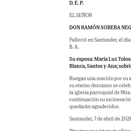
D. E. P.
EL SEÑOR
DON RAMÓN SOBERA NE
Falleció en Santander, el día
B. A.
Su esposa: María Luz Tolos
Blanca, Santos y Ana; sobr
Ruegan una oración por su a
su eterno descanso se celebr
la iglesia parroquial de Ntra
continuación su incineración
quedarán agradecidos.
Santander, 7 de abril de 202
Pésames por internet: albi