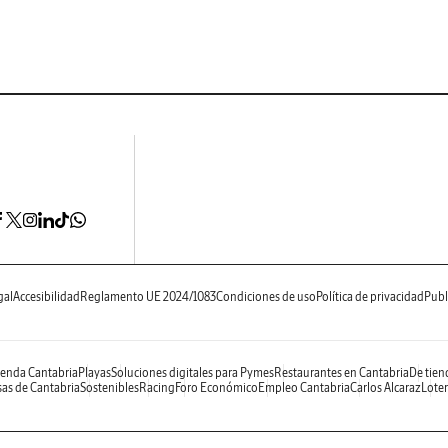
gal
Accesibilidad
Reglamento UE 2024/1083
Condiciones de uso
Política de privacidad
Publ
enda Cantabria
Playas
Soluciones digitales para Pymes
Restaurantes en Cantabria
De tien
as de Cantabria
Sostenibles
Racing
Foro Económico
Empleo Cantabria
Carlos Alcaraz
Loter