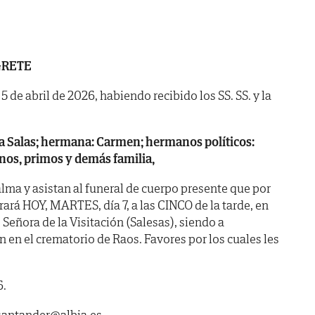
GRETE
 5 de abril de 2026, habiendo recibido los SS. SS. y la
a Salas; hermana: Carmen; hermanos políticos:
inos, primos y demás familia,
lma y asistan al funeral de cuerpo presente que por
ará HOY, MARTES, día 7, a las CINCO de la tarde, en
. Señora de la Visitación (Salesas), siendo a
 en el crematorio de Raos. Favores por los cuales les
6.
asantander@albia.es