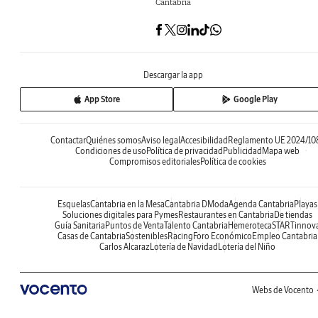
Cantabria
Descargar la app
App Store
Google Play
Contactar
Quiénes somos
Aviso legal
Accesibilidad
Reglamento UE 2024/10
Condiciones de uso
Política de privacidad
Publicidad
Mapa web
Compromisos editoriales
Política de cookies
Esquelas
Cantabria en la Mesa
Cantabria DModa
Agenda Cantabria
Playas
Soluciones digitales para Pymes
Restaurantes en Cantabria
De tiendas
Guía Sanitaria
Puntos de Venta
Talento Cantabria
Hemeroteca
STARTinnov
Casas de Cantabria
Sostenibles
Racing
Foro Económico
Empleo Cantabria
Carlos Alcaraz
Lotería de Navidad
Lotería del Niño
Webs de Vocento