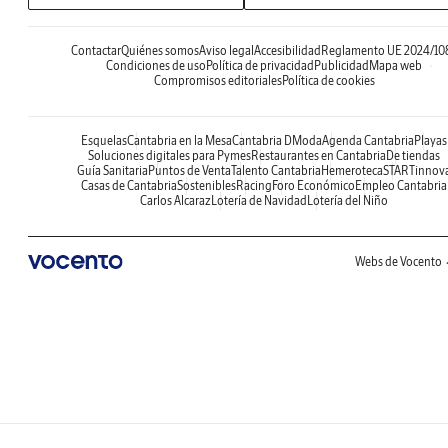
Contactar
Quiénes somos
Aviso legal
Accesibilidad
Reglamento UE 2024/10
Condiciones de uso
Política de privacidad
Publicidad
Mapa web
Compromisos editoriales
Política de cookies
Esquelas
Cantabria en la Mesa
Cantabria DModa
Agenda Cantabria
Playas
Soluciones digitales para Pymes
Restaurantes en Cantabria
De tiendas
Guía Sanitaria
Puntos de Venta
Talento Cantabria
Hemeroteca
STARTinnov
Casas de Cantabria
Sostenibles
Racing
Foro Económico
Empleo Cantabria
Carlos Alcaraz
Lotería de Navidad
Lotería del Niño
Webs de Vocento