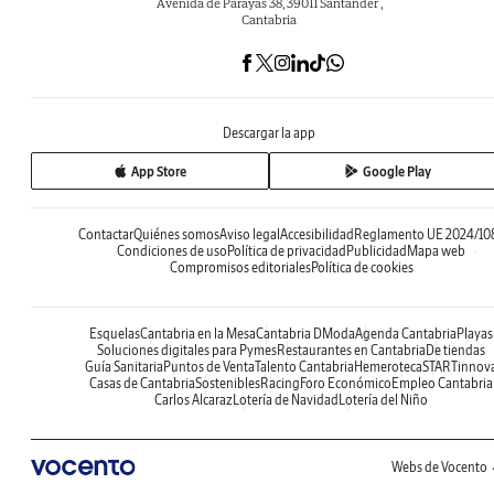
Avenida de Parayas 38, 39011 Santander ,
Cantabria
Descargar la app
App Store
Google Play
Contactar
Quiénes somos
Aviso legal
Accesibilidad
Reglamento UE 2024/10
Condiciones de uso
Política de privacidad
Publicidad
Mapa web
Compromisos editoriales
Política de cookies
Esquelas
Cantabria en la Mesa
Cantabria DModa
Agenda Cantabria
Playas
Soluciones digitales para Pymes
Restaurantes en Cantabria
De tiendas
Guía Sanitaria
Puntos de Venta
Talento Cantabria
Hemeroteca
STARTinnov
Casas de Cantabria
Sostenibles
Racing
Foro Económico
Empleo Cantabria
Carlos Alcaraz
Lotería de Navidad
Lotería del Niño
Webs de Vocento