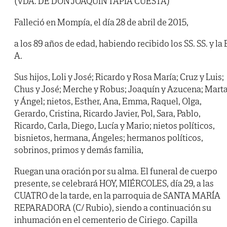
(VDA. DE DON JOAQUÍN TAPIA CUESTA)
Falleció en Mompía, el día 28 de abril de 2015,
a los 89 años de edad, habiendo recibido los SS. SS. y la 
A.
Sus hijos, Loli y José; Ricardo y Rosa María; Cruz y Luis;
Chus y José; Merche y Robus; Joaquín y Azucena; Mart
y Ángel; nietos, Esther, Ana, Emma, Raquel, Olga,
Gerardo, Cristina, Ricardo Javier, Pol, Sara, Pablo,
Ricardo, Carla, Diego, Lucía y Mario; nietos políticos,
bisnietos, hermana, Ángeles; hermanos políticos,
sobrinos, primos y demás familia,
Ruegan una oración por su alma. El funeral de cuerpo
presente, se celebrará HOY, MIÉRCOLES, día 29, a las
CUATRO de la tarde, en la parroquia de SANTA MARÍA
REPARADORA (C/ Rubio), siendo a continuación su
inhumación en el cementerio de Ciriego. Capilla